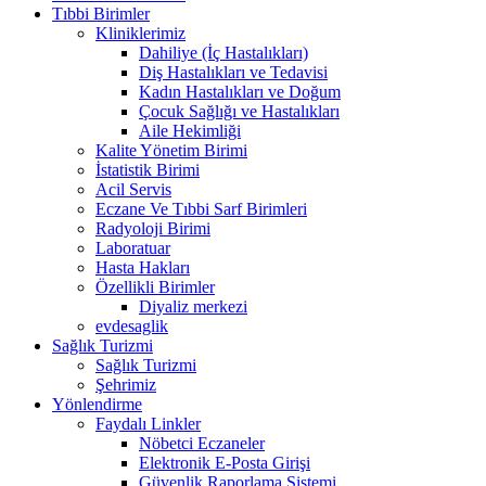
Tıbbi Birimler
Kliniklerimiz
Dahiliye (İç Hastalıkları)
Diş Hastalıkları ve Tedavisi
Kadın Hastalıkları ve Doğum
Çocuk Sağlığı ve Hastalıkları
Aile Hekimliği
Kalite Yönetim Birimi
İstatistik Birimi
Acil Servis
Eczane Ve Tıbbi Sarf Birimleri
Radyoloji Birimi
Laboratuar
Hasta Hakları
Özellikli Birimler
Diyaliz merkezi
evdesaglik
Sağlık Turizmi
Sağlık Turizmi
Şehrimiz
Yönlendirme
Faydalı Linkler
Nöbetci Eczaneler
Elektronik E-Posta Girişi
Güvenlik Raporlama Sistemi