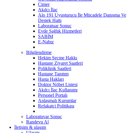
Cimer
Akılcı İlaç
Alo 191 Uyuşturucu İle Mücadele Danışma Ve
Destek Hattı
Laboratuar Sonuç
Evde Sağlık Hizmetleri
SABİM
E-Nabız
Bilgilendirme
Hekim Seçme Hakkı
Hastane Ziyaret Saatleri
Poliklinik Saatleri
Hastane Tanıtım
Hasta Hakları
Doktor Nöbet Listesi
Akılcı İlaç Kullanımı
Personel Portalı
Anlaşmalı Kurumlar
Refakatçi Politikası
Laboratuvar Sonuç
Randevu Al
İletişim & ulaşım
Ulaşım