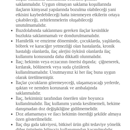
saklanmalıdır. Uygun olmayan saklama koşullarında
ilaçların kimyasal yapılarında bozulma olabileceği yani
etkisini kaybedebileceği hatta istenmeyen etkilerin ortaya
çıkabileceği, zehirlenmelerin oluşabileceği
unutulmamalıdır.
Buzdolabında saklanması gereken ilaçlar kesinlikle
buzlukta saklanmamalı ve dondurulmamalıdır.
Hamilelik ve emzirme döneminde, çocuklarda, yaşlılarda,
böbrek ve karaciğer yetmezliği olan hastalarda, kronik
hastalığı olanlarda, ilaç alerjisi öyküsü olanlarda ilaç
kullanımı konusunda daha dikkatli olunmalıdır.
İlaç; hekimin veya eczacının önerisi dışında; çiğnenerek,
kırılarak, bölünerek veya suda çözülerek
kullanılmamalıdır. Unutmayınız ki her ilaç buna uygun
olarak üretilmemiştir.
İlaçlar çocukların göremeyeceği, ulaşamayacağı yerlerde,
ışıktan ve nemden korunarak ve ambalajında
saklanmalıdır.
İlaç, hekiminiz tarafından önerilen süre boyunca
kullanılmalıdır. İlaç kullanımı yarıda kesilmemeli, hekime
danışmadan doz değişikliğine gidilmemelidir.
Doz atlamamaya ve ilacı hekimin önerdiği şekilde almaya
özen gösterilmelidir.
İlaç dışı gıda takviyesi, bitkisel ürün gibi tedaviye yönelik
diğer ürünlerin bilinçsiz kullanımından kaçınılmalıdır.