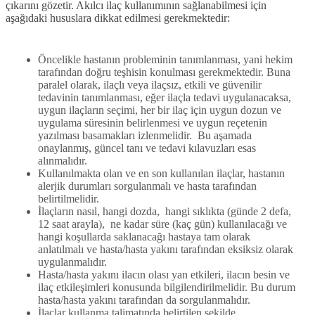
çıkarını gözetir. Akılcı ilaç kullanımının sağlanabilmesi için
aşağıdaki hususlara dikkat edilmesi gerekmektedir:
Öncelikle hastanın probleminin tanımlanması, yani hekim
tarafından doğru teşhisin konulması gerekmektedir. Buna
paralel olarak, ilaçlı veya ilaçsız, etkili ve güvenilir
tedavinin tanımlanması, eğer ilaçla tedavi uygulanacaksa,
uygun ilaçların seçimi, her bir ilaç için uygun dozun ve
uygulama süresinin belirlenmesi ve uygun reçetenin
yazılması basamakları izlenmelidir. Bu aşamada
onaylanmış, güncel tanı ve tedavi kılavuzları esas
alınmalıdır.
Kullanılmakta olan ve en son kullanılan ilaçlar, hastanın
alerjik durumları sorgulanmalı ve hasta tarafından
belirtilmelidir.
İlaçların nasıl, hangi dozda, hangi sıklıkta (günde 2 defa,
12 saat arayla), ne kadar süre (kaç gün) kullanılacağı ve
hangi koşullarda saklanacağı hastaya tam olarak
anlatılmalı ve hasta/hasta yakını tarafından eksiksiz olarak
uygulanmalıdır.
Hasta/hasta yakını ilacın olası yan etkileri, ilacın besin ve
ilaç etkileşimleri konusunda bilgilendirilmelidir. Bu durum
hasta/hasta yakını tarafından da sorgulanmalıdır.
İlaçlar kullanma talimatında belirtilen şekilde