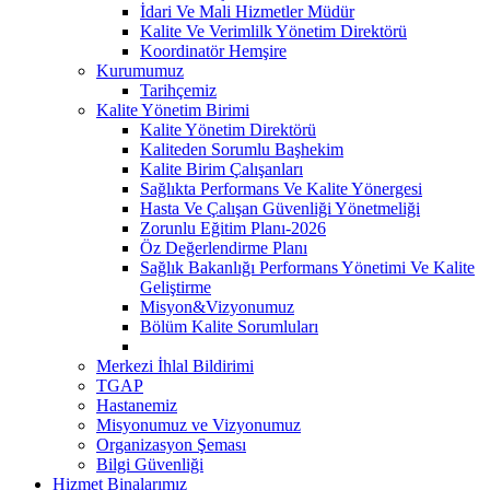
İdari Ve Mali Hizmetler Müdür
Kalite Ve Verimlilk Yönetim Direktörü
Koordinatör Hemşire
Kurumumuz
Tarihçemiz
Kalite Yönetim Birimi
Kalite Yönetim Direktörü
Kaliteden Sorumlu Başhekim
Kalite Birim Çalışanları
Sağlıkta Performans Ve Kalite Yönergesi
Hasta Ve Çalışan Güvenliği Yönetmeliği
Zorunlu Eğitim Planı-2026
Öz Değerlendirme Planı
Sağlık Bakanlığı Performans Yönetimi Ve Kalite
Geliştirme
Misyon&Vizyonumuz
Bölüm Kalite Sorumluları
Merkezi İhlal Bildirimi
TGAP
Hastanemiz
Misyonumuz ve Vizyonumuz
Organizasyon Şeması
Bilgi Güvenliği
Hizmet Binalarımız