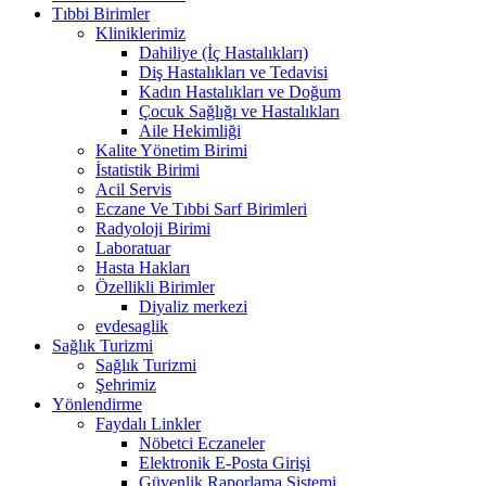
Tıbbi Birimler
Kliniklerimiz
Dahiliye (İç Hastalıkları)
Diş Hastalıkları ve Tedavisi
Kadın Hastalıkları ve Doğum
Çocuk Sağlığı ve Hastalıkları
Aile Hekimliği
Kalite Yönetim Birimi
İstatistik Birimi
Acil Servis
Eczane Ve Tıbbi Sarf Birimleri
Radyoloji Birimi
Laboratuar
Hasta Hakları
Özellikli Birimler
Diyaliz merkezi
evdesaglik
Sağlık Turizmi
Sağlık Turizmi
Şehrimiz
Yönlendirme
Faydalı Linkler
Nöbetci Eczaneler
Elektronik E-Posta Girişi
Güvenlik Raporlama Sistemi