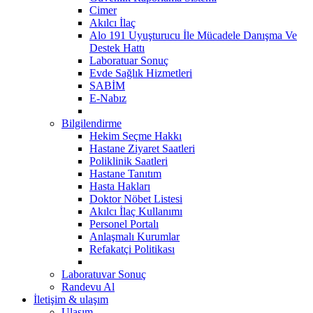
Cimer
Akılcı İlaç
Alo 191 Uyuşturucu İle Mücadele Danışma Ve
Destek Hattı
Laboratuar Sonuç
Evde Sağlık Hizmetleri
SABİM
E-Nabız
Bilgilendirme
Hekim Seçme Hakkı
Hastane Ziyaret Saatleri
Poliklinik Saatleri
Hastane Tanıtım
Hasta Hakları
Doktor Nöbet Listesi
Akılcı İlaç Kullanımı
Personel Portalı
Anlaşmalı Kurumlar
Refakatçi Politikası
Laboratuvar Sonuç
Randevu Al
İletişim & ulaşım
Ulaşım